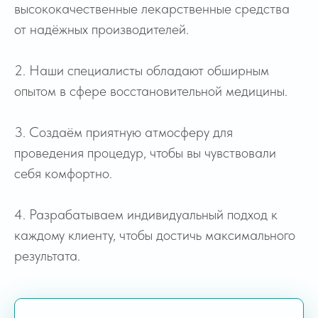
высококачественные лекарственные средства
Связаться с нами
от надёжных производителей.
г. Новосибирск, ул. Челюскинцев, 44/1
О клинике
profmedika54@yandex.ru
О Нас
2. Наши специалисты обладают обширным
+7 (962) 838-08-00
Наши Врачи
опытом в сфере восстановительной медицины.
+7 (383) 258-08-00
Лицензии
Контакты
3. Создаём приятную атмосферу для
Лечение зависисмости
проведения процедур, чтобы вы чувствовали
Срочный вывод из запоя
себя комфортно.
Кодирование
Комплексное лечение
алкоголизма
Комплексное лечение
4. Разрабатываем индивидуальный подход к
наркомании
каждому клиенту, чтобы достичь максимального
Восстановление здоровья
результата.
Услуги Психиатра
Услуги Психолога
Услуги Нарколога