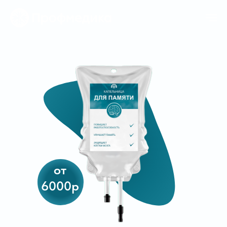
от
6000р