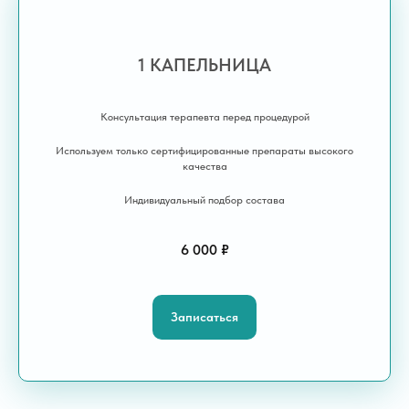
Уникальные Капельницы
Пожалуйста, доверьте проблемы
1 КАПЕЛЬНИЦА
со здоровьем и зависимостью
компетентным специалистам медицинской
клиники «Профмедика» ❤️
Консультация терапевта перед процедурой
Номер мед. лицензии: Л041-01125-54/00324190
Используем только сертифицированные препараты высокого
качества
Индивидуальный подбор состава
6 000 ₽
Записаться