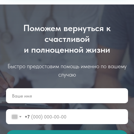
Мы используем файлы cookie для того, чтобы предоставить
пользователям больше возможностей при посещении
Поможем вернуться к
сайта profmedika54.ru
Политика конфиденциальности
счастливой
Дизайн и разработка сайтов
и полноценной жизни
Вебформа
Не является публичной офертой
ИНН 5407975560, ОГРН 1195476056346
Быстро предоставим помощь именно по вашему
© 2015-2026 ООО «Профмедика»
случаю
+7