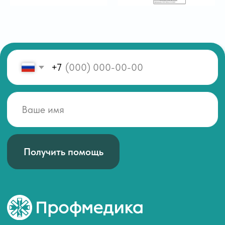
Получить помощь
Связаться с нами
г. Новосибирск, ул. Челюскинцев, 44/1
О клинике
profmedika54@yandex.ru
О Нас
+7 (962) 838-08-00
Наши Врачи
+7 (383) 258-08-00
Лицензии
Контакты
Лечение зависисмости
Срочный вывод из запоя