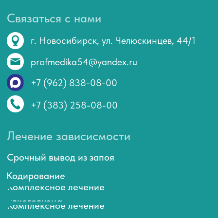
Кодирование
Комплексное лечение
алкоголизма
Комплексное лечение
наркомании
Восстановление здоровья
Услуги Психиатра
Услуги Психолога
Услуги Нарколога
Уникальные Капельницы
Пожалуйста, доверьте проблемы
со здоровьем и зависимостью
компетентным специалистам медицинской
клиники «Профмедика» ❤️
Номер мед. лицензии: Л041-01125-54/00324190